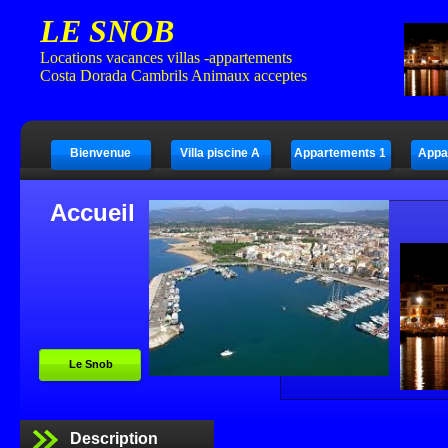
LE SNOB
Locations vacances villas -appartements
Costa Dorada Cambrils Animaux acceptes
Bienvenue
Villa piscine A
Appartements 1
Appa
Accueil
Le Snob
Description